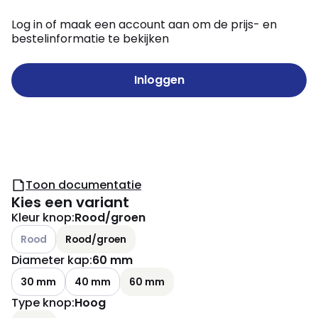
Log in of maak een account aan om de prijs- en
bestelinformatie te bekijken
Inloggen
Toon documentatie
Kies een variant
Kleur knop
:
Rood/groen
Andere varianten (Huidige combinatie niet mogelijk)
Rood
Rood/groen
Diameter kap
:
60 mm
30 mm
40 mm
60 mm
Type knop
:
Hoog