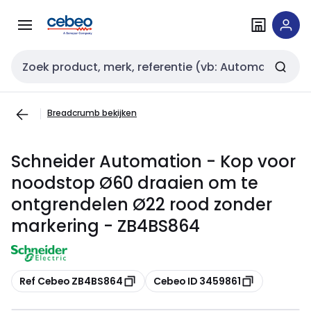
Overslaan
Overslaan
naar
naar
navigatie
inhoud
Zoekveld invoer
Breadcrumb bekijken
Schneider Automation - Kop voor
noodstop Ø60 draaien om te
ontgrendelen Ø22 rood zonder
markering - ZB4BS864
Kopiëren
Kopiëren
Ref Cebeo ZB4BS864
Cebeo ID 3459861