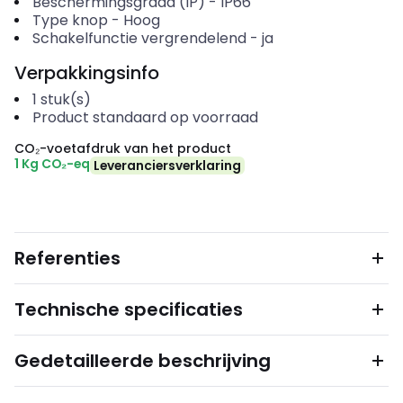
Beschermingsgraad (IP)
-
IP66
Type knop
-
Hoog
Schakelfunctie vergrendelend
-
ja
Verpakkingsinfo
1
stuk(s)
Product standaard op voorraad
CO₂-voetafdruk van het product
1 Kg CO₂-eq
Leveranciersverklaring
Referenties
Technische specificaties
Gedetailleerde beschrijving