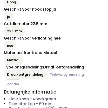
Hoog
Geschikt voor noodstop
:
ja
ja
Gatdiameter
:
22.5 mm
22.5 mm
Geschikt voor verlichting
:
nee
nee
Materiaal frontrand
:
Metaal
Metaal
Type ontgrendeling
:
Draai-ontgrendeling
Andere varianten (Huidige combinati
Draai-ontgrendeling
Trek-ontgrendeling
Andere varianten (Huidige combinatie niet mogelijk)
Zonder
Belangrijke informatie
Kleur knop
-
Rood/groen
Diameter kap
-
60
mm