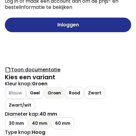
Log in of maak een account aan om de prijs- en
bestelinformatie te bekijken
Inloggen
Toon documentatie
Kies een variant
Kleur knop
:
Groen
Andere varianten (Huidige combinatie niet mogelijk)
Blauw
Geel
Groen
Rood
Zwart
Zwart/wit
Diameter kap
:
40 mm
30 mm
40 mm
60 mm
Type knop
:
Hoog