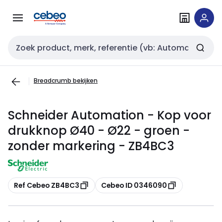
Overslaan
Overslaan
naar
naar
navigatie
inhoud
Zoekveld invoer
Breadcrumb bekijken
Schneider Automation - Kop voor
drukknop Ø40 - Ø22 - groen -
zonder markering - ZB4BC3
Kopiëren
Kopiëren
Ref Cebeo ZB4BC3
Cebeo ID 0346090