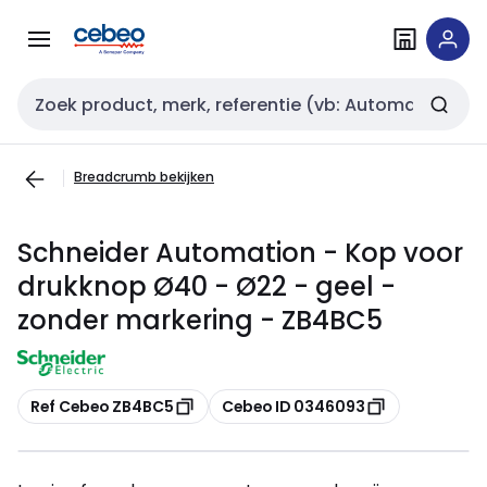
Overslaan
Overslaan
naar
naar
navigatie
inhoud
Zoekveld invoer
Breadcrumb bekijken
Schneider Automation - Kop voor
drukknop Ø40 - Ø22 - geel -
zonder markering - ZB4BC5
Kopiëren
Kopiëren
Ref Cebeo ZB4BC5
Cebeo ID 0346093