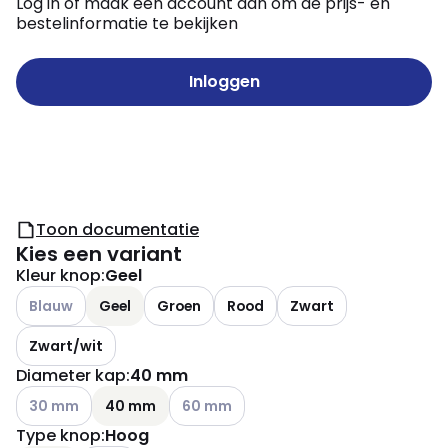
Log in of maak een account aan om de prijs- en
bestelinformatie te bekijken
Inloggen
Toon documentatie
Kies een variant
Kleur knop
:
Geel
Andere varianten (Huidige combinatie niet mogelijk)
Blauw
Geel
Groen
Rood
Zwart
Zwart/wit
Diameter kap
:
40 mm
Andere varianten (Huidige combinatie niet mogelijk)
Andere varianten (Huidige combinatie ni
30 mm
40 mm
60 mm
Type knop
:
Hoog