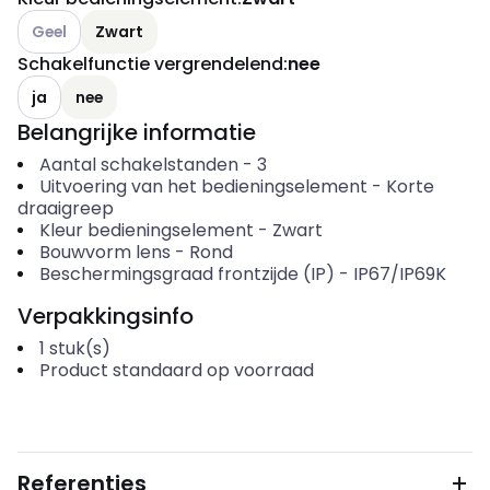
Andere varianten (Huidige combinatie niet mogelijk)
Geel
Zwart
Schakelfunctie vergrendelend
:
nee
ja
nee
Belangrijke informatie
Aantal schakelstanden
-
3
Uitvoering van het bedieningselement
-
Korte
draaigreep
Kleur bedieningselement
-
Zwart
Bouwvorm lens
-
Rond
Beschermingsgraad frontzijde (IP)
-
IP67/IP69K
Verpakkingsinfo
1
stuk(s)
Product standaard op voorraad
Referenties