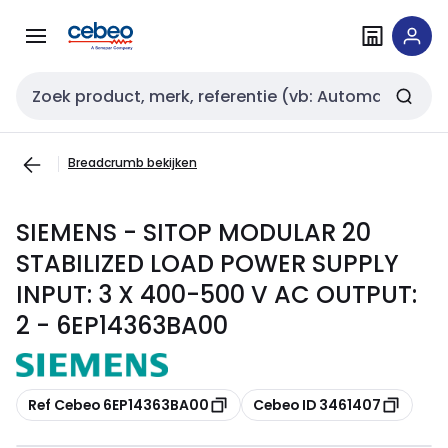
Overslaan
Overslaan
naar
naar
navigatie
inhoud
Zoekveld invoer
Breadcrumb bekijken
SIEMENS - SITOP MODULAR 20
STABILIZED LOAD POWER SUPPLY
INPUT: 3 X 400-500 V AC OUTPUT:
2 - 6EP14363BA00
Kopiëren
Kopiëren
Ref Cebeo 6EP14363BA00
Cebeo ID 3461407