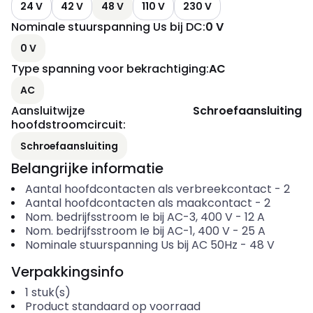
24 V
42 V
48 V
110 V
230 V
Nominale stuurspanning Us bij DC
:
0 V
0 V
Type spanning voor bekrachtiging
:
AC
AC
Aansluitwijze
Schroefaansluiting
hoofdstroomcircuit
:
Schroefaansluiting
Belangrijke informatie
Aantal hoofdcontacten als verbreekcontact
-
2
Aantal hoofdcontacten als maakcontact
-
2
Nom. bedrijfsstroom Ie bij AC-3, 400 V
-
12
A
Nom. bedrijfsstroom Ie bij AC-1, 400 V
-
25
A
Nominale stuurspanning Us bij AC 50Hz
-
48
V
Verpakkingsinfo
1
stuk(s)
Product standaard op voorraad