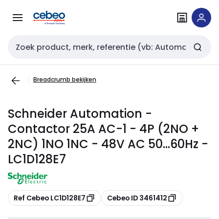
Overslaan
Overslaan
naar
naar
navigatie
inhoud
Zoekveld invoer
Breadcrumb bekijken
Schneider Automation -
Contactor 25A AC-1 - 4P (2NO +
2NC) 1NO 1NC - 48V AC 50...60Hz -
LC1D128E7
Kopiëren
Kopiëren
Ref Cebeo LC1D128E7
Cebeo ID 3461412