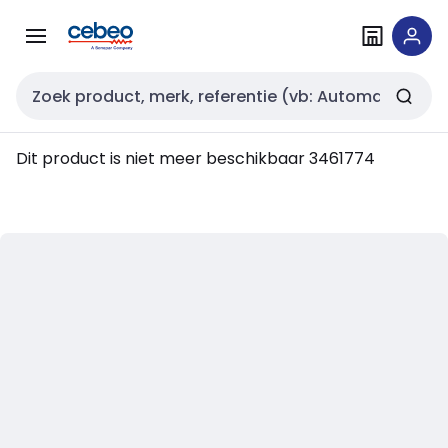
Overslaan
Overslaan
naar
naar
navigatie
inhoud
Zoekveld invoer
Dit product is niet meer beschikbaar
3461774