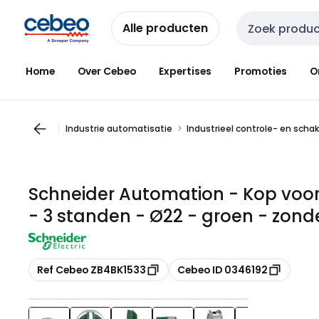
Overslaan
Overslaan
naar
naar
Alle producten
Zoekveld invoer
navigatie
inhoud
Home
Over Cebeo
Expertises
Promoties
O
Industrie automatisatie
Industrieel controle- en scha
Schneider Automation - Kop voor
- 3 standen - Ø22 - groen - zond
Kopiëren
Kopiëren
Ref Cebeo ZB4BK1533
Cebeo ID 0346192