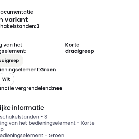
documentatie
n variant
chakelstanden
:
3
g van het
Korte
gselement
:
draaigreep
aaigreep
dieningselement
:
Groen
Wit
unctie vergrendelend
:
nee
ijke informatie
 schakelstanden
-
3
ring van het bedieningselement
-
Korte
ep
bedieningselement
-
Groen