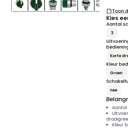
Toon 
Kies ee
Aantal s
3
Uitvoerin
bedienin
Korte dr
Kleur be
Groen
Schakelf
nee
Belangr
Aantal
Uitvoe
draaigre
Kleur 