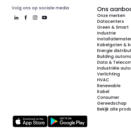
Volg ons op sociale media
Ons aanbo
Onze merken
Datacenters
Green & Smart
Industrie
Installatiemater
Kabelgoten & k
Energie distribu
Building automa
Data & Teleco
Industriële aut
Verlichting
HVAC
Renewable
Kabel
Consumer
Gereedschap
Bekijk alle pro