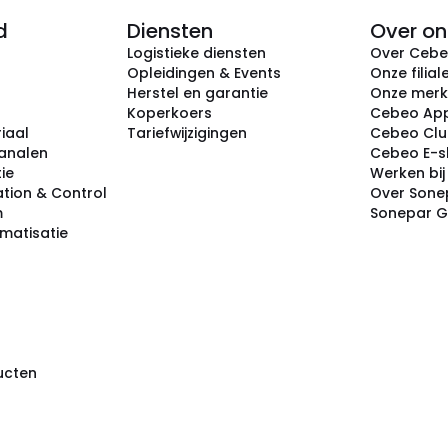
d
Diensten
Over on
Logistieke diensten
Over Ceb
Opleidingen & Events
Onze filial
Herstel en garantie
Onze mer
Koperkoers
Cebeo Ap
iaal
Tariefwijzigingen
Cebeo Cl
analen
Cebeo E-
tie
Werken bi
tion & Control
Over Sone
m
Sonepar 
omatisatie
ducten