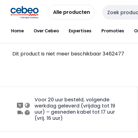
Overslaan
Overslaan
naar
naar
Alle producten
Zoekveld invoer
navigatie
inhoud
Home
Over Cebeo
Expertises
Promoties
O
Dit product is niet meer beschikbaar
3462477
Voor 20 uur besteld, volgende
werkdag geleverd (vrijdag tot 19
uur) – gesneden kabel tot 17 uur
(vrij. 16 uur)