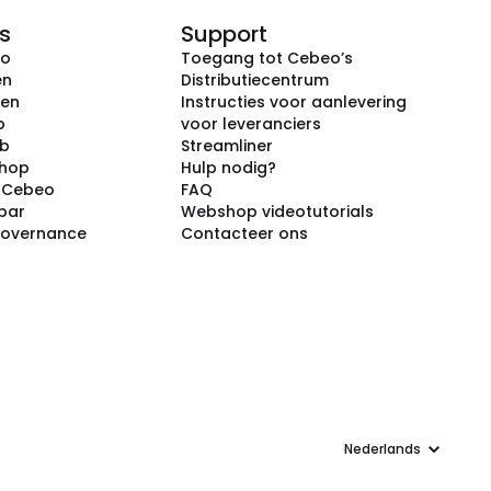
s
Support
eo
Toegang tot Cebeo’s
en
Distributiecentrum
ken
Instructies voor aanlevering
p
voor leveranciers
ub
Streamliner
shop
Hulp nodig?
j Cebeo
FAQ
par
Webshop videotutorials
Governance
Contacteer ons
Taal