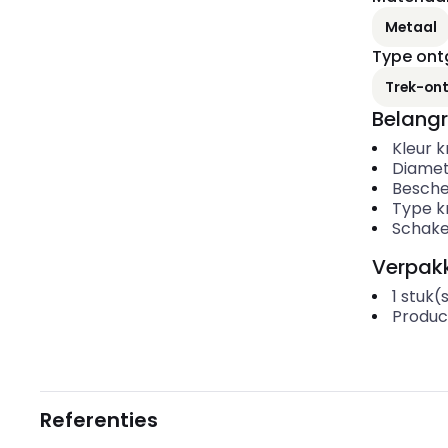
Metaal
Type ont
Trek-on
Belangr
Kleur 
Diamet
Besche
Type k
Schake
Verpakk
1
stuk(
Produc
Referenties