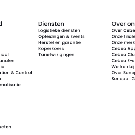
d
Diensten
Over on
Logistieke diensten
Over Ceb
Opleidingen & Events
Onze filial
Herstel en garantie
Onze mer
Koperkoers
Cebeo Ap
iaal
Tariefwijzigingen
Cebeo Cl
analen
Cebeo E-
tie
Werken bi
tion & Control
Over Sone
m
Sonepar 
omatisatie
ducten