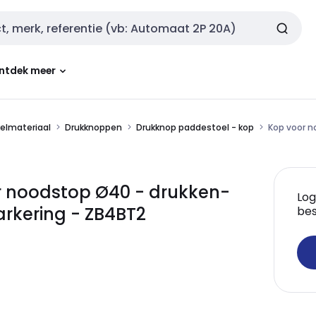
ntdek meer
kelmateriaal
Drukknoppen
Drukknop paddestoel - kop
Kop voor n
r noodstop Ø40 - drukken-
Log
arkering - ZB4BT2
bes