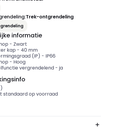
grendeling
:
Trek-ontgrendeling
tgrendeling
ijke informatie
knop
-
Zwart
er kap
-
40
mm
rmingsgraad (IP)
-
IP66
nop
-
Hoog
lfunctie vergrendelend
-
ja
ingsinfo
s)
t standaard op voorraad