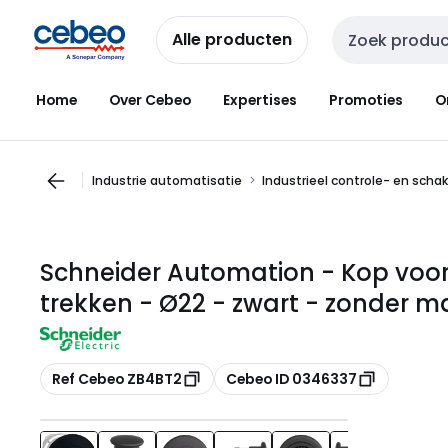
Overslaan
Overslaan
naar
naar
Alle producten
Zoekveld invoer
navigatie
inhoud
Home
Over Cebeo
Expertises
Promoties
O
Industrie automatisatie
Industrieel controle- en scha
Schneider Automation - Kop voo
trekken - Ø22 - zwart - zonder m
Kopiëren
Kopiëren
Ref Cebeo ZB4BT2
Cebeo ID 0346337