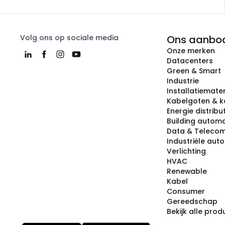
Volg ons op sociale media
Ons aanbo
Onze merken
Datacenters
Green & Smart
Industrie
Installatiemater
Kabelgoten & k
Energie distribu
Building automa
Data & Teleco
Industriële aut
Verlichting
HVAC
Renewable
Kabel
Consumer
Gereedschap
Bekijk alle pro