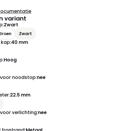
documentatie
n variant
op
:
Zwart
Groen
Zwart
 kap
:
40 mm
p
:
Hoog
 voor noodstop
:
nee
eter
:
22.5 mm
voor verlichting
:
nee
 frontrand
:
Metaal