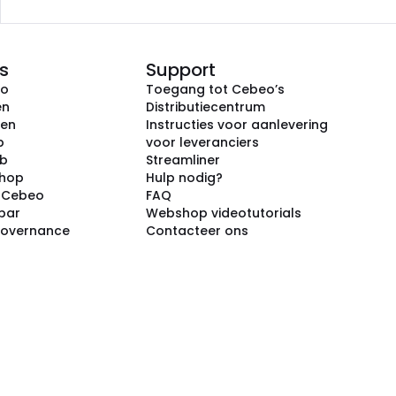
s
Support
eo
Toegang tot Cebeo’s
en
Distributiecentrum
ken
Instructies voor aanlevering
p
voor leveranciers
ub
Streamliner
shop
Hulp nodig?
j Cebeo
FAQ
par
Webshop videotutorials
Governance
Contacteer ons