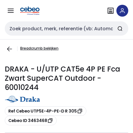
Overslaan
Overslaan
naar
naar
navigatie
inhoud
Zoekveld invoer
Breadcrumb bekijken
DRAKA - U/UTP CAT5e 4P PE Fca
Zwart SuperCAT Outdoor -
60010244
Kopiëren
Ref Cebeo UTP5E-4P-PE-D R 305
Kopiëren
Cebeo ID 3463468