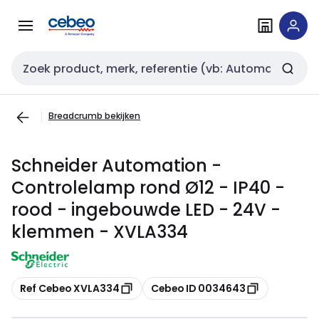
Overslaan
Overslaan
naar
naar
navigatie
inhoud
Zoekveld invoer
Breadcrumb bekijken
Schneider Automation -
Controlelamp rond Ø12 - IP40 -
rood - ingebouwde LED - 24V -
klemmen - XVLA334
Kopiëren
Kopiëren
Ref Cebeo XVLA334
Cebeo ID 0034643