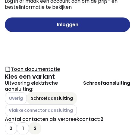
Log in of maak een account aan om de prijs- en
bestelinformatie te bekijken
Inloggen
Toon documentatie
Kies een variant
Uitvoering elektrische
Schroefaansluiting
aansluiting
:
Andere varianten (Huidige combinatie niet mogelijk)
Overig
Schroefaansluiting
Andere varianten (Huidige combinatie niet mogelijk)
Vlakke connector aansluiting
Aantal contacten als verbreekcontact
:
2
0
1
2