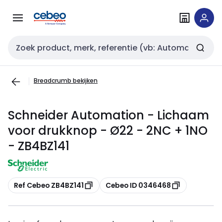
Overslaan
Overslaan
naar
naar
navigatie
inhoud
Zoekveld invoer
Breadcrumb bekijken
Schneider Automation - Lichaam
voor drukknop - Ø22 - 2NC + 1NO
- ZB4BZ141
Kopiëren
Kopiëren
Ref Cebeo ZB4BZ141
Cebeo ID 0346468