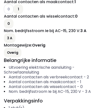
Aantal contacten als maakcontact
:
1
Andere varianten (Huidige combinatie niet mogelijk)
0
1
Aantal contacten als wisselcontact
:
0
0
Nom. bedrijfsstroom Ie bij AC-15, 230 V
:
3 A
3 A
Montagewijze
:
Overig
Overig
Belangrijke informatie
Uitvoering elektrische aansluiting
-
Schroefaansluiting
Aantal contacten als verbreekcontact
-
2
Aantal contacten als maakcontact
-
1
Aantal contacten als wisselcontact
-
0
Nom. bedrijfsstroom Ie bij AC-15, 230 V
-
3
A
Verpakkingsinfo
1
stuk(s)