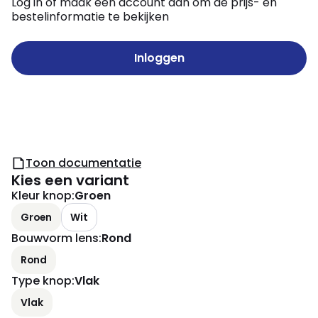
Log in of maak een account aan om de prijs- en
bestelinformatie te bekijken
Inloggen
Toon documentatie
Kies een variant
Kleur knop
:
Groen
Groen
Wit
Bouwvorm lens
:
Rond
Rond
Type knop
:
Vlak
Vlak