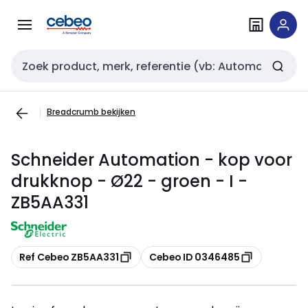
Overslaan
Overslaan
naar
naar
navigatie
inhoud
Zoekveld invoer
Breadcrumb bekijken
Schneider Automation - kop voor
drukknop - Ø22 - groen - I -
ZB5AA331
Kopiëren
Kopiëren
Ref Cebeo ZB5AA331
Cebeo ID 0346485