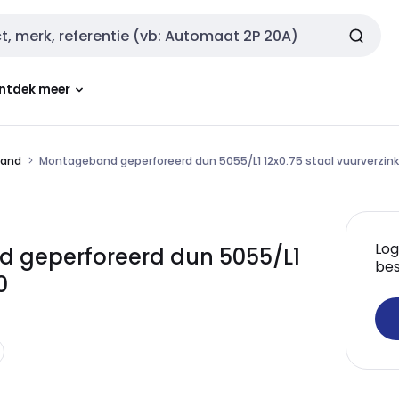
ntdek meer
and
Montageband geperforeerd dun 5055/L1 12x0.75 staal vuurverzink
Log
geperforeerd dun 5055/L1
bes
0