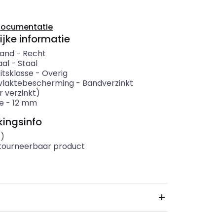
documentatie
ijke informatie
band
-
Recht
aal
-
Staal
itsklasse
-
Overig
vlaktebescherming
-
Bandverzinkt
r verzinkt)
e
-
12
mm
ingsinfo
s)
etourneerbaar product