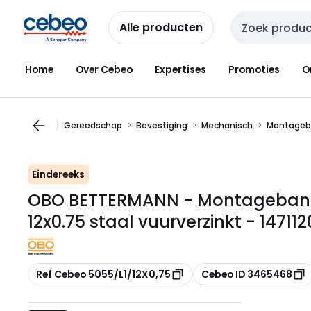
Overslaan
Overslaan
naar
naar
Alle producten
Zoekveld invoer
navigatie
inhoud
Home
Over Cebeo
Expertises
Promoties
O
Gereedschap
Bevestiging
Mechanisch
Montageb
Eindereeks
OBO BETTERMANN - Montageband 
12x0.75 staal vuurverzinkt - 147112
Kopiëren
Kopiëren
Ref Cebeo 5055/L1/12X0,75
Cebeo ID 3465468