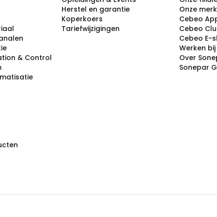
Herstel en garantie
Onze mer
Koperkoers
Cebeo Ap
iaal
Tariefwijzigingen
Cebeo Cl
analen
Cebeo E-
tie
Werken bi
tion & Control
Over Sone
m
Sonepar 
omatisatie
ducten