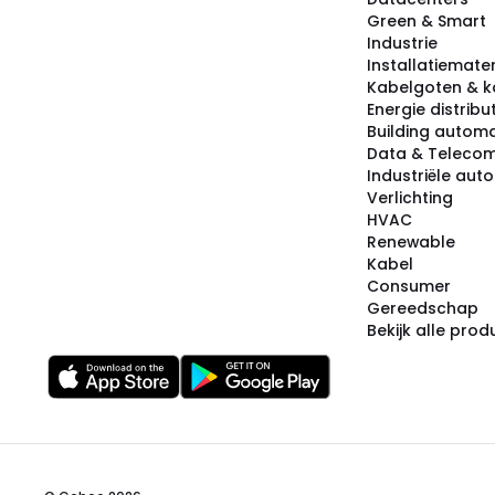
Green & Smart
Industrie
Installatiemater
Kabelgoten & k
Energie distribu
Building automa
Data & Teleco
Industriële aut
Verlichting
HVAC
Renewable
Kabel
Consumer
Gereedschap
Bekijk alle pro