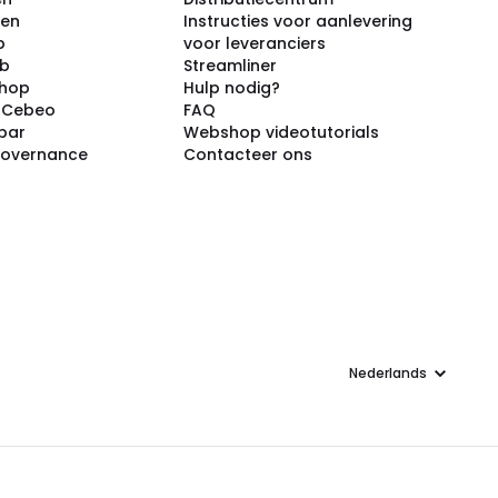
ken
Instructies voor aanlevering
p
voor leveranciers
ub
Streamliner
shop
Hulp nodig?
j Cebeo
FAQ
par
Webshop videotutorials
Governance
Contacteer ons
Taal