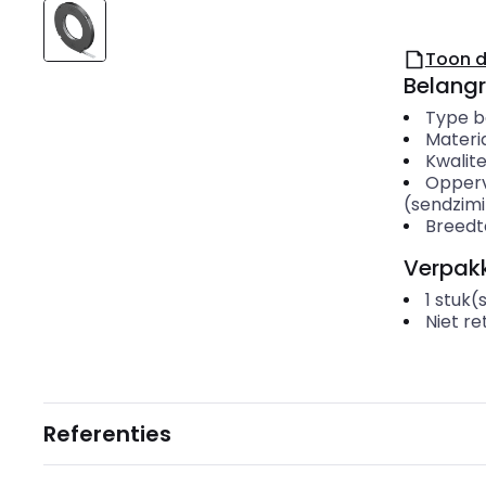
Toon 
Belangr
Type 
Materi
Kwalite
Opper
(sendzimi
Breedt
Verpakk
1
stuk(
Niet r
Referenties