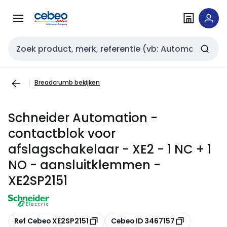
Overslaan
Overslaan
naar
naar
navigatie
inhoud
Zoekveld invoer
Breadcrumb bekijken
Schneider Automation -
contactblok voor
afslagschakelaar - XE2 - 1 NC + 1
NO - aansluitklemmen -
XE2SP2151
Kopiëren
Kopiëren
Ref Cebeo XE2SP2151
Cebeo ID 3467157