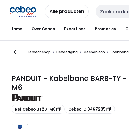
Overslaan
Overslaan
naar
naar
Alle producten
Zoekveld invoer
navigatie
inhoud
Home
Over Cebeo
Expertises
Promoties
O
Gereedschap
Bevestiging
Mechanisch
Spanband
PANDUIT - Kabelband BARB-TY - 
M6
Kopiëren
Kopiëren
Ref Cebeo BT2S-M6
Cebeo ID 3467285