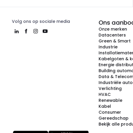
Volg ons op sociale media
Ons aanbo
Onze merken
Datacenters
Green & Smart
Industrie
Installatiemater
Kabelgoten & k
Energie distribu
Building automa
Data & Teleco
Industriële aut
Verlichting
HVAC
Renewable
Kabel
Consumer
Gereedschap
Bekijk alle pro