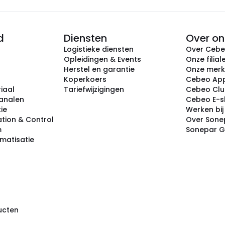
d
Diensten
Over on
Logistieke diensten
Over Ceb
Opleidingen & Events
Onze filial
Herstel en garantie
Onze mer
Koperkoers
Cebeo Ap
iaal
Tariefwijzigingen
Cebeo Cl
analen
Cebeo E-
tie
Werken bi
tion & Control
Over Sone
m
Sonepar 
omatisatie
ducten