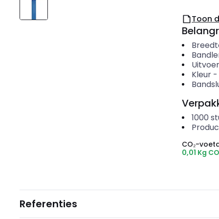
Toon 
Belangr
Breedt
Bandle
Uitvoer
Kleur
Bandslu
Verpakk
1000
st
Produc
CO₂-voeta
0,01 Kg C
Referenties