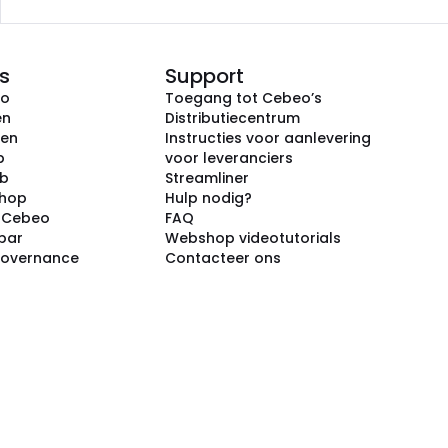
s
Support
eo
Toegang tot Cebeo’s
en
Distributiecentrum
ken
Instructies voor aanlevering
p
voor leveranciers
ub
Streamliner
shop
Hulp nodig?
j Cebeo
FAQ
par
Webshop videotutorials
Governance
Contacteer ons