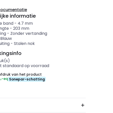
documentatie
ijke informatie
e band
-
4.7
mm
ngte
-
203
mm
ing
-
Zonder vertanding
-
Blauw
iting
-
Stalen nok
ingsinfo
uk(s)
t standaard op voorraad
fdruk van het product
O₂-eq
Sonepar-schatting