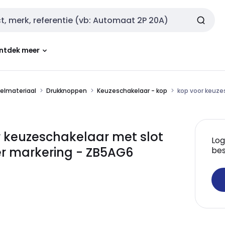
ntdek meer
kelmateriaal
Drukknoppen
Keuzeschakelaar - kop
kop voor keuze
 keuzeschakelaar met slot
Log
er markering - ZB5AG6
bes