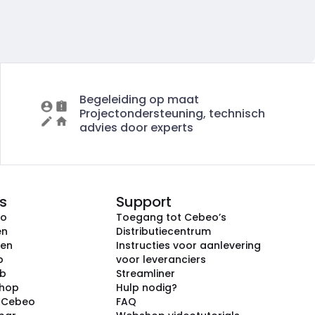
Begeleiding op maat
Projectondersteuning, technisch
advies door experts
s
Support
eo
Toegang tot Cebeo’s
en
Distributiecentrum
ken
Instructies voor aanlevering
p
voor leveranciers
ub
Streamliner
shop
Hulp nodig?
j Cebeo
FAQ