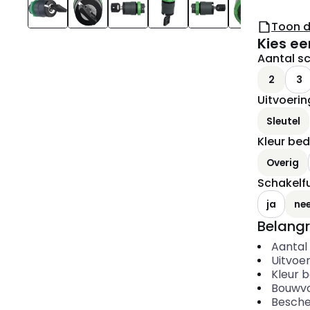
Toon 
Kies ee
Aantal s
2
3
Uitvoeri
Sleutel
Kleur be
Overig
Schakelf
ja
ne
Belangr
Aantal
Uitvoe
Kleur 
Bouwvo
Besche