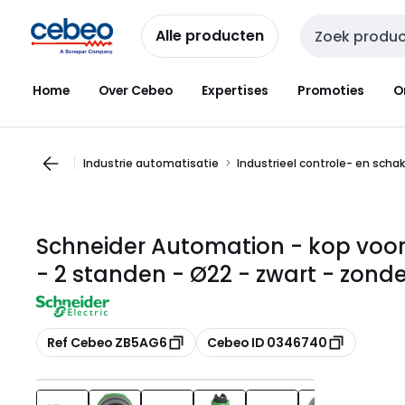
Overslaan
Overslaan
naar
naar
Alle producten
Zoekveld invoer
navigatie
inhoud
Home
Over Cebeo
Expertises
Promoties
O
Industrie automatisatie
Industrieel controle- en scha
Schneider Automation - kop voor
- 2 standen - Ø22 - zwart - zond
Kopiëren
Kopiëren
Ref Cebeo ZB5AG6
Cebeo ID 0346740