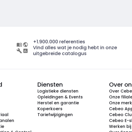
+1.900.000 referenties
Vind alles wat je nodig hebt in onze
uitgebreide catalogus
d
Diensten
Over on
Logistieke diensten
Over Ceb
Opleidingen & Events
Onze filial
Herstel en garantie
Onze mer
Koperkoers
Cebeo Ap
iaal
Tariefwijzigingen
Cebeo Cl
analen
Cebeo E-
tie
Werken bi