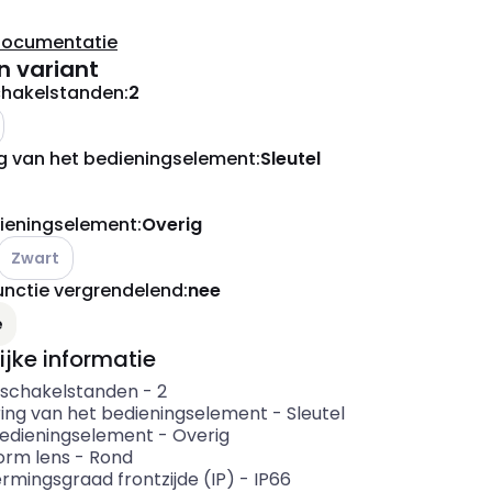
documentatie
n variant
chakelstanden
:
2
ng van het bedieningselement
:
Sleutel
dieningselement
:
Overig
Andere varianten (Huidige combinatie niet mogelijk)
Zwart
unctie vergrendelend
:
nee
e
ijke informatie
 schakelstanden
-
2
ring van het bedieningselement
-
Sleutel
bedieningselement
-
Overig
rm lens
-
Rond
rmingsgraad frontzijde (IP)
-
IP66