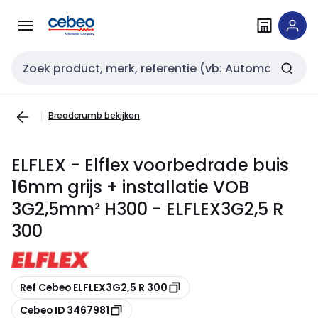
Overslaan
Overslaan
naar
naar
navigatie
inhoud
Zoekveld invoer
Breadcrumb bekijken
ELFLEX - Elflex voorbedrade buis
16mm grijs + installatie VOB
3G2,5mm² H300 - ELFLEX3G2,5 R
300
Kopiëren
Ref Cebeo ELFLEX3G2,5 R 300
Kopiëren
Cebeo ID 3467981