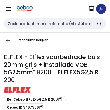
Overslaan
Overslaan
naar
naar
navigatie
inhoud
Zoekveld invoer
Breadcrumb bekijken
ELFLEX - Elflex voorbedrade buis
20mm grijs + installatie VOB
5G2,5mm² H200 - ELFLEX5G2,5 R
200
Kopiëren
Ref Cebeo ELFLEX5G2,5 R 200
Kopiëren
Cebeo ID 3467986