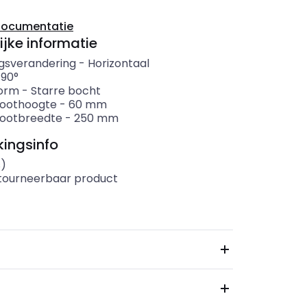
documentatie
ijke informatie
ngsverandering
-
Horizontaal
-
90°
orm
-
Starre bocht
oothoogte
-
60
mm
ootbreedte
-
250
mm
ingsinfo
s)
etourneerbaar product