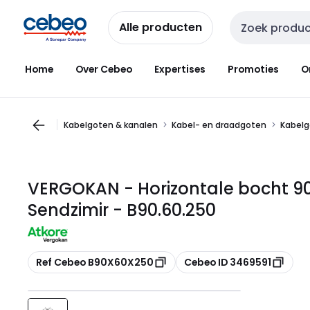
Overslaan
Overslaan
naar
naar
Alle producten
Zoekveld invoer
navigatie
inhoud
Home
Over Cebeo
Expertises
Promoties
O
Kabelgoten & kanalen
Kabel- en draadgoten
Kabelg
VERGOKAN - Horizontale bocht 90°
Sendzimir - B90.60.250
Kopiëren
Kopiëren
Ref Cebeo B90X60X250
Cebeo ID 3469591