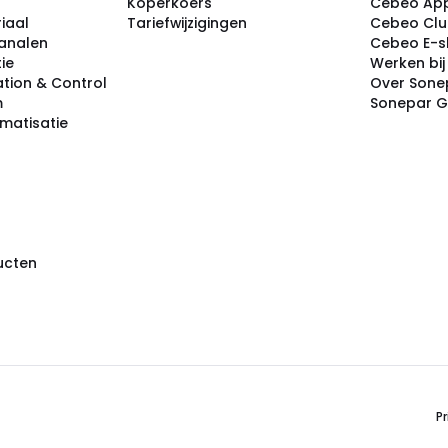
Koperkoers
Cebeo Ap
iaal
Tariefwijzigingen
Cebeo Cl
analen
Cebeo E-
tie
Werken bi
tion & Control
Over Sone
m
Sonepar 
omatisatie
ducten
Pr