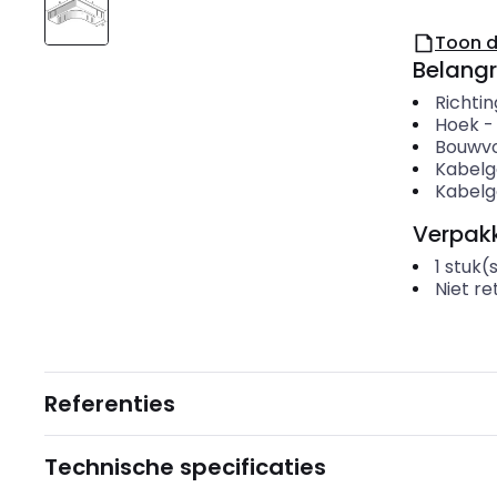
Toon 
Belangr
Richti
Hoek
Bouwv
Kabelg
Kabelg
Verpakk
1
stuk(
Niet r
Referenties
Technische specificaties