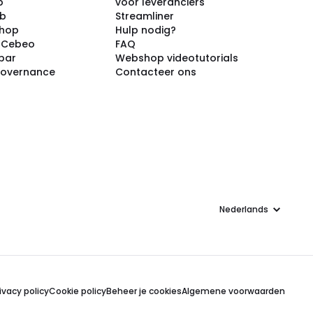
p
voor leveranciers
ub
Streamliner
shop
Hulp nodig?
j Cebeo
FAQ
par
Webshop videotutorials
Governance
Contacteer ons
Taal
ivacy policy
Cookie policy
Beheer je cookies
Algemene voorwaarden