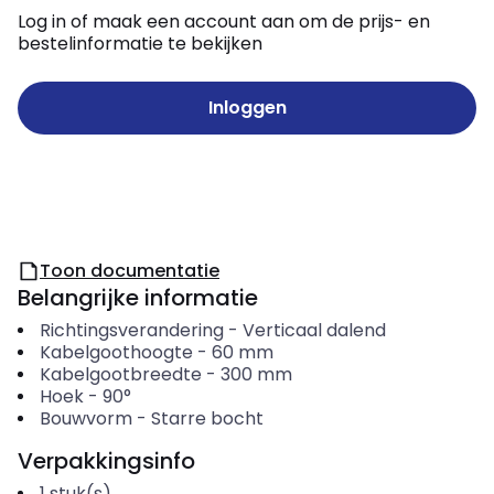
Log in of maak een account aan om de prijs- en
bestelinformatie te bekijken
Inloggen
Toon documentatie
Belangrijke informatie
Richtingsverandering
-
Verticaal dalend
Kabelgoothoogte
-
60
mm
Kabelgootbreedte
-
300
mm
Hoek
-
90°
Bouwvorm
-
Starre bocht
Verpakkingsinfo
1
stuk(s)