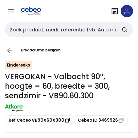
Overslaan
Overslaan
naar
naar
navigatie
inhoud
Zoekveld invoer
Breadcrumb bekijken
Eindereeks
VERGOKAN - Valbocht 90°,
hoogte = 60, breedte = 300,
sendzimir - VB90.60.300
Kopiëren
Kopiëren
Ref Cebeo VB90X60X300
Cebeo ID 3469926