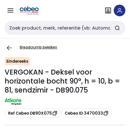
Overslaan
Overslaan
naar
naar
navigatie
inhoud
Zoekveld invoer
Breadcrumb bekijken
Eindereeks
VERGOKAN - Deksel voor
horizontale bocht 90°, h = 10, b =
81, sendzimir - DB90.075
Kopiëren
Kopiëren
Ref Cebeo DB90X075
Cebeo ID 3470033