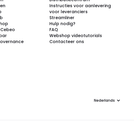
ken
Instructies voor aanlevering
p
voor leveranciers
ub
Streamliner
shop
Hulp nodig?
j Cebeo
FAQ
par
Webshop videotutorials
Governance
Contacteer ons
Taal