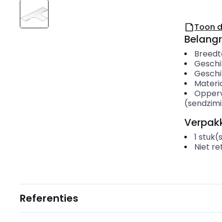
Toon 
Belangr
Breedt
Geschi
Geschi
Materi
Opper
(sendzimi
Verpakk
1
stuk(
Niet r
Referenties