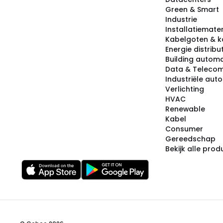
Green & Smart
Industrie
Installatiemater
Kabelgoten & k
Energie distribu
Building automa
Data & Teleco
Industriële aut
Verlichting
HVAC
Renewable
Kabel
Consumer
Gereedschap
Bekijk alle pro