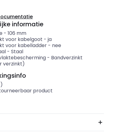
documentatie
ijke informatie
e
-
106
mm
kt voor kabelgoot
-
ja
kt voor kabelladder
-
nee
aal
-
Staal
vlaktebescherming
-
Bandverzinkt
r verzinkt)
ingsinfo
s)
etourneerbaar product