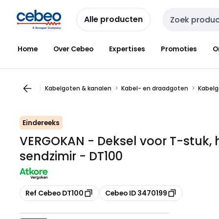
Overslaan
Overslaan
naar
naar
Alle producten
Zoekveld invoer
navigatie
inhoud
Home
Over Cebeo
Expertises
Promoties
O
Kabelgoten & kanalen
Kabel- en draadgoten
Kabelg
Eindereeks
VERGOKAN - Deksel voor T-stuk, h
sendzimir - DT100
Kopiëren
Kopiëren
Ref Cebeo DT100
Cebeo ID 3470199