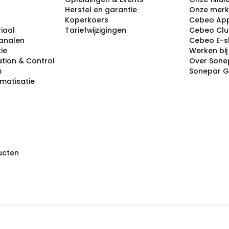
Herstel en garantie
Onze mer
Koperkoers
Cebeo Ap
iaal
Tariefwijzigingen
Cebeo Cl
analen
Cebeo E-
tie
Werken bi
tion & Control
Over Sone
m
Sonepar 
omatisatie
ducten