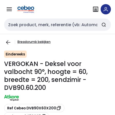
Overslaan
Overslaan
naar
naar
navigatie
inhoud
Zoekveld invoer
Breadcrumb bekijken
Eindereeks
VERGOKAN - Deksel voor
valbocht 90°, hoogte = 60,
breedte = 200, sendzimir -
DVB90.60.200
Kopiëren
Ref Cebeo DVB90X60X200
Kopiëren