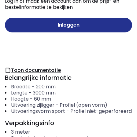
Log in of maak een account aan om de prijs- en
bestelinformatie te bekijken
Inloggen
Toon documentatie
Belangrijke informatie
Breedte
-
200
mm
Lengte
-
3000
mm
Hoogte
-
60
mm
Uitvoering zijligger
-
Profiel (open vorm)
Uitvoeringsvorm sport
-
Profiel niet-geperforeerd
Verpakkingsinfo
3
meter