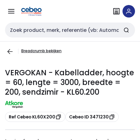
Overslaan
Overslaan
naar
naar
navigatie
inhoud
Zoekveld invoer
Breadcrumb bekijken
VERGOKAN - Kabelladder, hoogte
= 60, lengte = 3000, breedte =
200, sendzimir - KL60.200
Kopiëren
Kopiëren
Ref Cebeo KL60X200
Cebeo ID 3471230