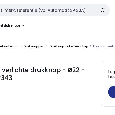
ntdek meer
kelmateriaal
Drukknoppen
Drukknop industrie - kop
kop voor verl
verlichte drukknop - Ø22 -
Log
W343
bes