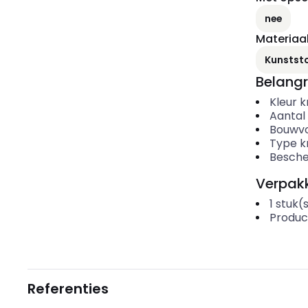
nee
Materiaal
Kunstst
Belangr
Kleur 
Aantal
Bouwvo
Type k
Besche
Verpakk
1
stuk(
Produc
Referenties