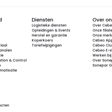
d
Diensten
Over on
Logistieke diensten
Over Ceb
Opleidingen & Events
Onze filial
Herstel en garantie
Onze mer
Koperkoers
Cebeo Ap
iaal
Tariefwijzigingen
Cebeo Cl
analen
Cebeo E-
tie
Werken bi
tion & Control
Over Sone
m
Sonepar 
omatisatie
ducten