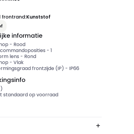
 frontrand
:
Kunststof
of
ijke informatie
knop
-
Rood
 commandoposities
-
1
rm lens
-
Rond
nop
-
Vlak
rmingsgraad frontzijde (IP)
-
IP66
ingsinfo
s)
t standaard op voorraad