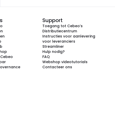
s
Support
eo
Toegang tot Cebeo’s
en
Distributiecentrum
ken
Instructies voor aanlevering
p
voor leveranciers
ub
Streamliner
shop
Hulp nodig?
j Cebeo
FAQ
par
Webshop videotutorials
Governance
Contacteer ons