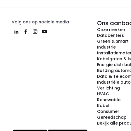
Volg ons op sociale media
Ons aanbo
Onze merken
Datacenters
Green & Smart
Industrie
Installatiemater
Kabelgoten & k
Energie distribu
Building automa
Data & Teleco
Industriële aut
Verlichting
HVAC
Renewable
Kabel
Consumer
Gereedschap
Bekijk alle pro