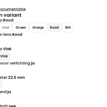
documentatie
n variant
op
:
Rood
Andere varianten (Huidige combinatie niet mogelijk)
Geel
Groen
Oranje
Rood
Wit
 lens
:
Rond
p
:
Vlak
Vlak
voor verlichting
:
ja
eter
:
22.5 mm
end
:
ja
rift
:
nee