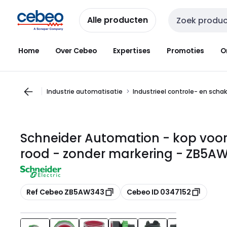
Overslaan
Overslaan
naar
naar
Alle producten
Zoekveld invoer
navigatie
inhoud
Home
Over Cebeo
Expertises
Promoties
O
Industrie automatisatie
Industrieel controle- en scha
Schneider Automation - kop voor 
rood - zonder markering - ZB5A
Kopiëren
Kopiëren
Ref Cebeo ZB5AW343
Cebeo ID 0347152