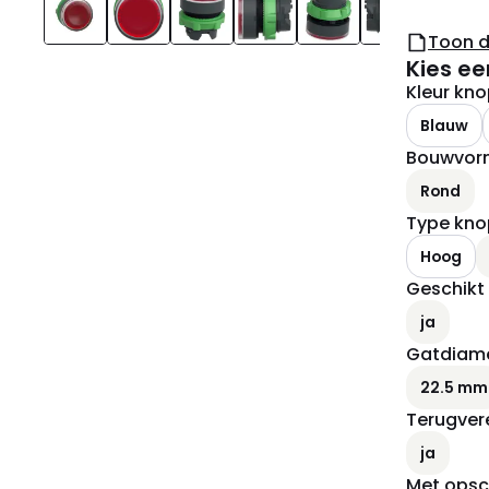
Toon 
Kies ee
Kleur kn
Blauw
Bouwvorm
Rond
Type kno
Hoog
Geschikt 
ja
Gatdiam
22.5 mm
Terugver
ja
Met opsch