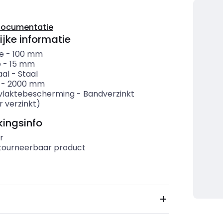
documentatie
ijke informatie
e
-
100
mm
e
-
15
mm
aal
-
Staal
-
2000
mm
vlaktebescherming
-
Bandverzinkt
r verzinkt)
ingsinfo
r
etourneerbaar product