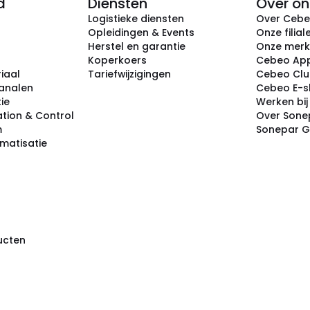
d
Diensten
Over on
Logistieke diensten
Over Ceb
Opleidingen & Events
Onze filial
Herstel en garantie
Onze mer
Koperkoers
Cebeo Ap
iaal
Tariefwijzigingen
Cebeo Cl
analen
Cebeo E-
tie
Werken bi
tion & Control
Over Sone
m
Sonepar 
omatisatie
ducten