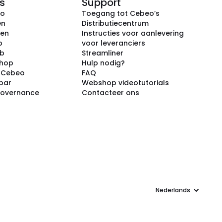
s
Support
eo
Toegang tot Cebeo’s
en
Distributiecentrum
ken
Instructies voor aanlevering
p
voor leveranciers
ub
Streamliner
shop
Hulp nodig?
j Cebeo
FAQ
par
Webshop videotutorials
Governance
Contacteer ons
Taal