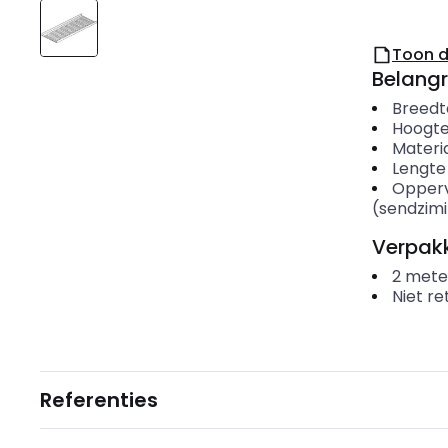
Toon 
Belangr
Breedt
Hoogt
Materi
Lengte
Opper
(sendzimi
Verpakk
2
mete
Niet r
Referenties