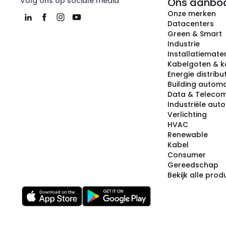
Volg ons op sociale media
Ons aanbo
Onze merken
Datacenters
Green & Smart
Industrie
Installatiemater
Kabelgoten & k
Energie distribu
Building automa
Data & Teleco
Industriële aut
Verlichting
HVAC
Renewable
Kabel
Consumer
Gereedschap
Bekijk alle pro