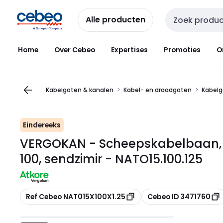
Overslaan
Overslaan
naar
naar
Alle producten
Zoekveld invoer
navigatie
inhoud
Home
Over Cebeo
Expertises
Promoties
O
Kabelgoten & kanalen
Kabel- en draadgoten
Kabelg
Eindereeks
VERGOKAN - Scheepskabelbaan, h =
100, sendzimir - NATO15.100.125
Kopiëren
Kopiëren
Ref Cebeo NAT015X100X1.25
Cebeo ID 3471760