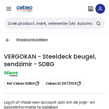
Overslaan
Overslaan
naar
naar
navigatie
inhoud
Zoekveld invoer
Breadcrumb bekijken
VERGOKAN - Steeldeck beugel,
sendzimir - SDBG
Kopiëren
Kopiëren
Ref Cebeo SDBG
Cebeo ID 3472104
Log in of maak een account aan om de prijs- en
bestelinformatie te bekijken