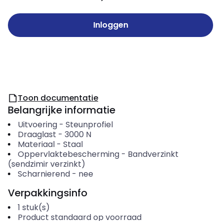
Inloggen
Toon documentatie
Belangrijke informatie
Uitvoering
-
Steunprofiel
Draaglast
-
3000
N
Materiaal
-
Staal
Oppervlaktebescherming
-
Bandverzinkt
(sendzimir verzinkt)
Scharnierend
-
nee
Verpakkingsinfo
1
stuk(s)
Product standaard op voorraad