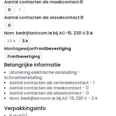
Aantal contacten als maakcontact
:
0
Andere varianten (Huidige combinatie niet mogelijk)
0
1
Aantal contacten als wisselcontact
:
0
0
Nom. bedrijfsstroom Ie bij AC-15, 230 V
:
3 A
Andere varianten (Huidige combinatie niet mogelijk)
1.5 A
3 A
Montagewijze
:
Frontbevestiging
Frontbevestiging
Belangrijke informatie
Uitvoering elektrische aansluiting
-
Schroefaansluiting
Aantal contacten als verbreekcontact
-
1
Aantal contacten als maakcontact
-
0
Aantal contacten als wisselcontact
-
0
Nom. bedrijfsstroom Ie bij AC-15, 230 V
-
3
A
Verpakkingsinfo
5
stuk(s)