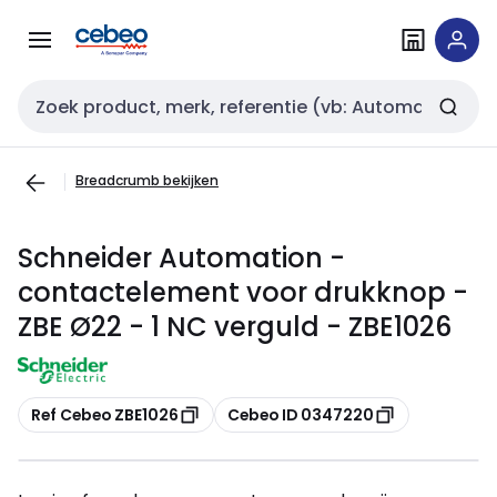
Overslaan
Overslaan
naar
naar
navigatie
inhoud
Zoekveld invoer
Breadcrumb bekijken
Schneider Automation -
contactelement voor drukknop -
ZBE Ø22 - 1 NC verguld - ZBE1026
Kopiëren
Kopiëren
Ref Cebeo ZBE1026
Cebeo ID 0347220