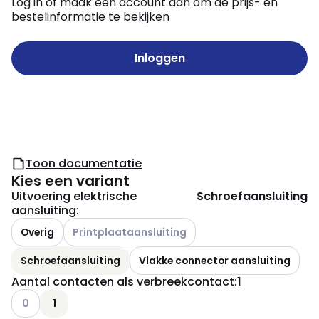
Log in of maak een account aan om de prijs- en
bestelinformatie te bekijken
Inloggen
Toon documentatie
Kies een variant
Uitvoering elektrische
Schroefaansluiting
aansluiting
:
Andere varianten (Huidige combinatie niet mogelijk
Overig
Printplaataansluiting
Schroefaansluiting
Vlakke connector aansluiting
Aantal contacten als verbreekcontact
:
1
Andere varianten (Huidige combinatie niet mogelijk)
0
1