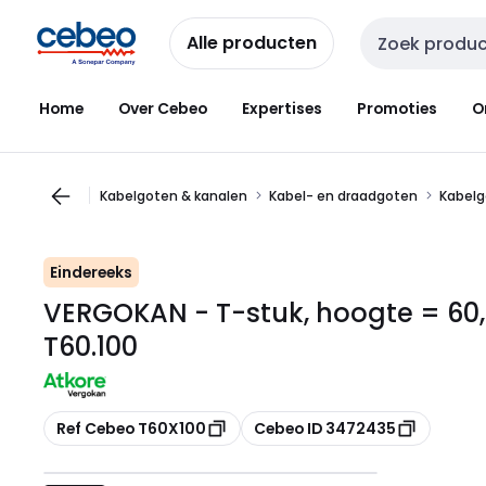
Overslaan
Overslaan
naar
naar
Alle producten
Zoekveld invoer
navigatie
inhoud
Home
Over Cebeo
Expertises
Promoties
O
Kabelgoten & kanalen
Kabel- en draadgoten
Kabelg
Eindereeks
VERGOKAN - T-stuk, hoogte = 60, 
T60.100
Kopiëren
Kopiëren
Ref Cebeo T60X100
Cebeo ID 3472435