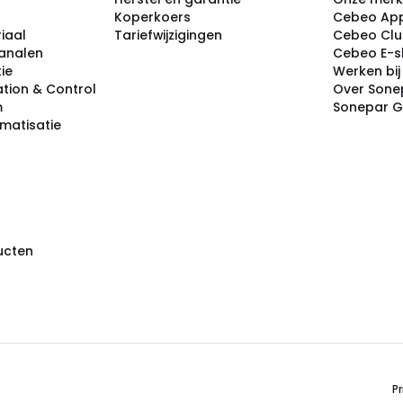
Koperkoers
Cebeo Ap
iaal
Tariefwijzigingen
Cebeo Cl
analen
Cebeo E-
tie
Werken bi
tion & Control
Over Sone
m
Sonepar 
omatisatie
ducten
Pr