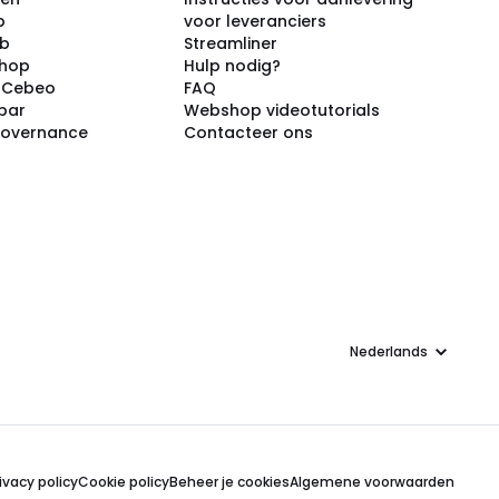
p
voor leveranciers
ub
Streamliner
shop
Hulp nodig?
j Cebeo
FAQ
par
Webshop videotutorials
Governance
Contacteer ons
Taal
ivacy policy
Cookie policy
Beheer je cookies
Algemene voorwaarden