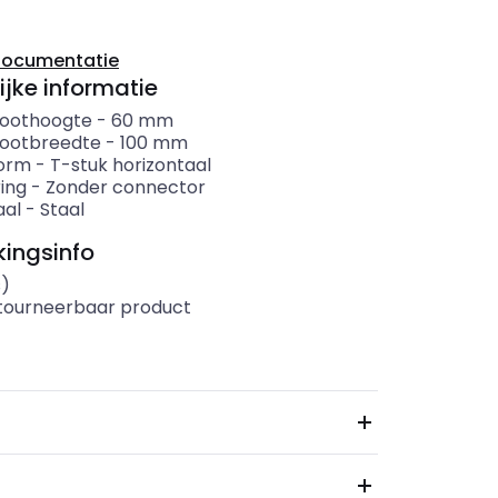
documentatie
ijke informatie
oothoogte
-
60
mm
ootbreedte
-
100
mm
orm
-
T-stuk horizontaal
ing
-
Zonder connector
aal
-
Staal
ingsinfo
s)
etourneerbaar product