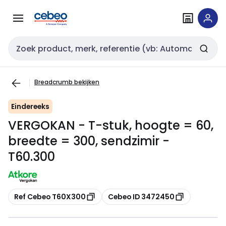
Overslaan
Overslaan
naar
naar
navigatie
inhoud
Zoekveld invoer
Breadcrumb bekijken
Eindereeks
VERGOKAN - T-stuk, hoogte = 60,
breedte = 300, sendzimir -
T60.300
Kopiëren
Kopiëren
Ref Cebeo T60X300
Cebeo ID 3472450