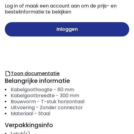
Log in of maak een account aan om de prijs- en
bestelinformatie te bekijken
Inloggen
Toon documentatie
Belangrijke informatie
Kabelgoothoogte
-
60
mm
Kabelgootbreedte
-
300
mm
Bouwvorm
-
T-stuk horizontaal
Uitvoering
-
Zonder connector
Materiaal
-
Staal
Verpakkingsinfo
1
stuk(s)