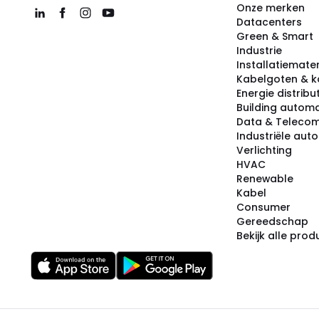
Onze merken
Datacenters
Green & Smart
Industrie
Installatiemater
Kabelgoten & k
Energie distribu
Building automa
Data & Teleco
Industriële aut
Verlichting
HVAC
Renewable
Kabel
Consumer
Gereedschap
Bekijk alle pro