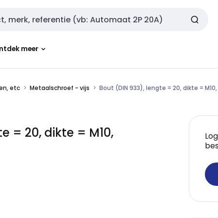
ntdek meer
en, etc
Metaalschroef - vijs
Bout (DIN 933), lengte = 20, dikte = M10,
 = 20, dikte = M10,
Log
bes