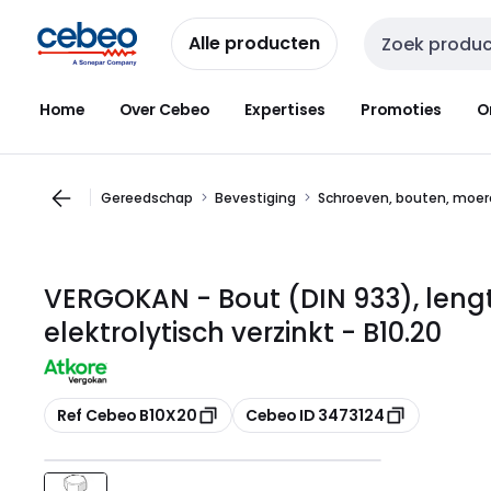
Overslaan
Overslaan
naar
naar
Alle producten
Zoekveld invoer
navigatie
inhoud
Home
Over Cebeo
Expertises
Promoties
O
Gereedschap
Bevestiging
Schroeven, bouten, moer
VERGOKAN - Bout (DIN 933), lengte
elektrolytisch verzinkt - B10.20
Kopiëren
Kopiëren
Ref Cebeo B10X20
Cebeo ID 3473124