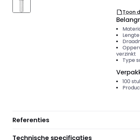
Toon 
Belangr
Materi
Lengte
Draadm
Opper
verzinkt
Type s
Verpakk
100
stu
Produc
Referenties
Technische specificaties