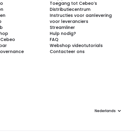
eo
Toegang tot Cebeo’s
en
Distributiecentrum
ken
Instructies voor aanlevering
p
voor leveranciers
ub
Streamliner
shop
Hulp nodig?
j Cebeo
FAQ
par
Webshop videotutorials
Governance
Contacteer ons
Taal