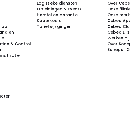
Logistieke diensten
Over Ceb
Opleidingen & Events
Onze filial
Herstel en garantie
Onze mer
Koperkoers
Cebeo Ap
iaal
Tariefwijzigingen
Cebeo Cl
analen
Cebeo E-
tie
Werken bi
tion & Control
Over Sone
m
Sonepar 
omatisatie
ducten