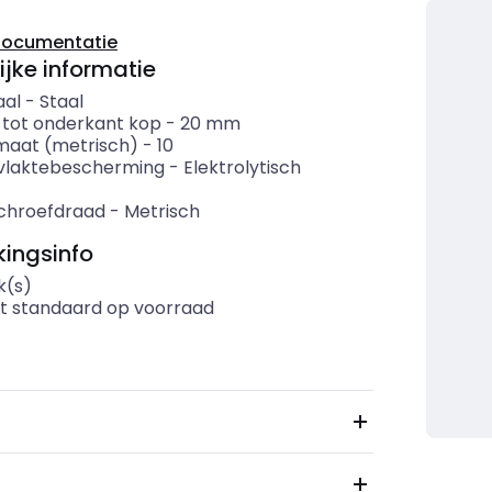
documentatie
ijke informatie
aal
-
Staal
 tot onderkant kop
-
20
mm
aat (metrisch)
-
10
vlaktebescherming
-
Elektrolytisch
chroefdraad
-
Metrisch
ingsinfo
k(s)
t standaard op voorraad