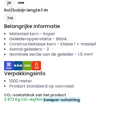
ja
nee
Rol/bobijn lengte
:
1 m
1 m
Belangrijke informatie
Materiaal kern
-
Koper
Geleideroppervlakte
-
Blank
Constructieklasse kern
-
Klasse 1 = massief
Aantal geleiders
-
3
Nominale sectie van de geleider
-
1.5
mm²
Verpakkingsinfo
1000
meter
Product standaard op voorraad
CO₂-voetafdruk van het product
2.872 Kg CO₂-eq/Km
Sonepar-schatting