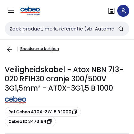
Overslaan
Overslaan
naar
naar
navigatie
inhoud
Zoekveld invoer
Breadcrumb bekijken
Veiligheidskabel - Atox NBN 713-
020 RF1H30 oranje 300/500V
3G1,5mm² - AT0X-3G1,5 B 1000
Kopiëren
Ref Cebeo AT0X-3G1,5 B 1000
Kopiëren
Cebeo ID 3473164