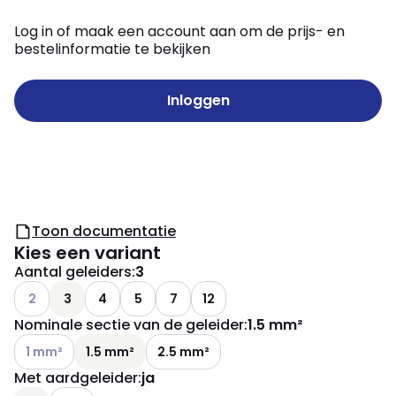
Log in of maak een account aan om de prijs- en
bestelinformatie te bekijken
Inloggen
Toon documentatie
Kies een variant
Aantal geleiders
:
3
Andere varianten (Huidige combinatie niet mogelijk)
2
3
4
5
7
12
Nominale sectie van de geleider
:
1.5 mm²
Andere varianten (Huidige combinatie niet mogelijk)
1 mm²
1.5 mm²
2.5 mm²
Met aardgeleider
:
ja