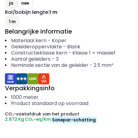
ja
nee
Rol/bobijn lengte
:
1 m
1 m
Belangrijke informatie
Materiaal kern
-
Koper
Geleideroppervlakte
-
Blank
Constructieklasse kern
-
Klasse 1 = massief
Aantal geleiders
-
3
Nominale sectie van de geleider
-
2.5
mm²
Verpakkingsinfo
1000
meter
Product standaard op voorraad
CO₂-voetafdruk van het product
2.872 Kg CO₂-eq/Km
Sonepar-schatting