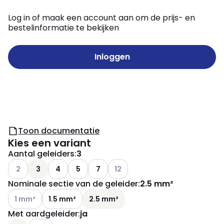
Log in of maak een account aan om de prijs- en
bestelinformatie te bekijken
Inloggen
Toon documentatie
Kies een variant
Aantal geleiders
:
3
Andere varianten (Huidige combinatie niet mogelijk)
Andere varianten (Huidige combin
2
3
4
5
7
12
Nominale sectie van de geleider
:
2.5 mm²
Andere varianten (Huidige combinatie niet mogelijk)
1 mm²
1.5 mm²
2.5 mm²
Met aardgeleider
:
ja