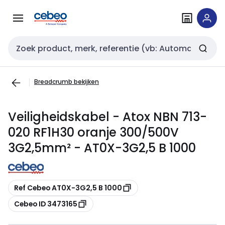
Overslaan
Overslaan
naar
naar
navigatie
inhoud
Zoekveld invoer
Breadcrumb bekijken
Veiligheidskabel - Atox NBN 713-
020 RF1H30 oranje 300/500V
3G2,5mm² - AT0X-3G2,5 B 1000
Kopiëren
Ref Cebeo AT0X-3G2,5 B 1000
Kopiëren
Cebeo ID 3473165