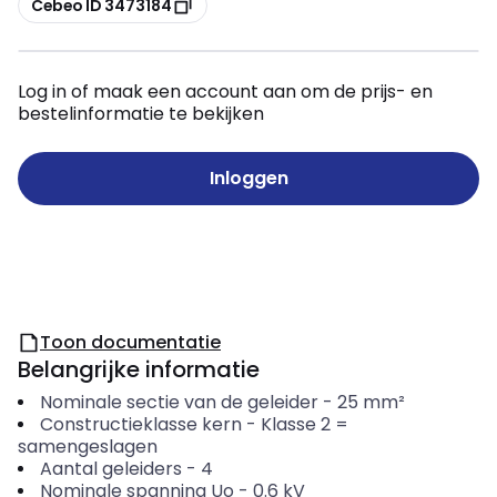
Cebeo ID 3473184
Log in of maak een account aan om de prijs- en
bestelinformatie te bekijken
Inloggen
Toon documentatie
Belangrijke informatie
Nominale sectie van de geleider
-
25
mm²
Constructieklasse kern
-
Klasse 2 =
samengeslagen
Aantal­ geleiders
-
4
Nominale spanning Uo
-
0.6
kV