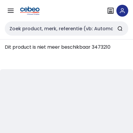
Overslaan
Overslaan
naar
naar
navigatie
inhoud
Zoekveld invoer
Dit product is niet meer beschikbaar
3473210