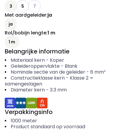
Andere varianten (Huidige combinatie niet mogelij
3
5
7
Met aardgeleider
:
ja
ja
Rol/bobijn lengte
:
1 m
1 m
Belangrijke informatie
Materiaal kern
-
Koper
Geleideroppervlakte
-
Blank
Nominale sectie van de geleider
-
6
mm²
Constructieklasse kern
-
Klasse 2 =
samengeslagen
Diameter kern
-
3.3
mm
Verpakkingsinfo
1000
meter
Product standaard op voorraad