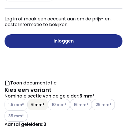
Log in of maak een account aan om de prijs- en
bestelinformatie te bekijken
Inloggen
Toon documentatie
Kies een variant
Nominale sectie van de geleider
:
6 mm²
Andere varianten (Huidige combinatie niet mogelijk)
Andere varianten (Huidige combinatie ni
Andere varianten (Huidige co
Andere varianten 
1.5 mm²
6 mm²
10 mm²
16 mm²
25 mm²
Andere varianten (Huidige combinatie niet mogelijk)
35 mm²
Aantal geleiders
:
3