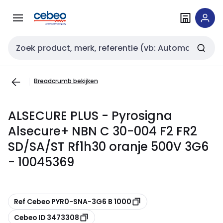
Overslaan
Overslaan
naar
naar
navigatie
inhoud
Zoekveld invoer
Breadcrumb bekijken
ALSECURE PLUS - Pyrosigna
Alsecure+ NBN C 30-004 F2 FR2
SD/SA/ST Rf1h30 oranje 500V 3G6
- 10045369
Kopiëren
Ref Cebeo PYR0-SNA-3G6 B 1000
Kopiëren
Cebeo ID 3473308