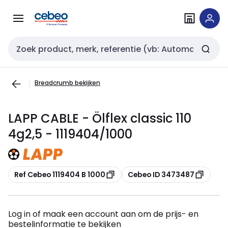
Overslaan
Overslaan
naar
naar
navigatie
inhoud
Zoekveld invoer
Breadcrumb bekijken
LAPP CABLE - Ölflex classic 110
4g2,5 - 1119404/1000
Kopiëren
Kopiëren
Ref Cebeo 1119404 B 1000
Cebeo ID 3473487
Log in of maak een account aan om de prijs- en
bestelinformatie te bekijken