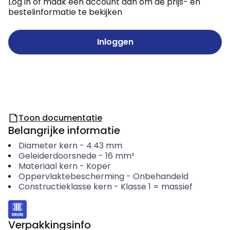
Log in of maak een account aan om de prijs- en
bestelinformatie te bekijken
Inloggen
Toon documentatie
Belangrijke informatie
Diameter kern
-
4.43
mm
Geleiderdoorsnede
-
16
mm²
Materiaal kern
-
Koper
Oppervlaktebescherming
-
Onbehandeld
Constructieklasse kern
-
Klasse 1 = massief
Verpakkingsinfo