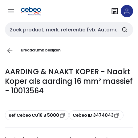
Overslaan
Overslaan
naar
naar
navigatie
inhoud
Zoekveld invoer
Breadcrumb bekijken
AARDING & NAAKT KOPER - Naakt
Koper als aarding 16 mm² massief
- 10013564
Kopiëren
Kopiëren
Ref Cebeo CU16 B 5000
Cebeo ID 3474043