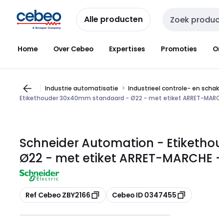
Overslaan
Overslaan
naar
naar
Alle producten
Zoekveld invoer
navigatie
inhoud
Home
Over Cebeo
Expertises
Promoties
O
Industrie automatisatie
Industrieel controle- en scha
Etikethouder 30x40mm standaard - Ø22 - met etiket ARRET-MAR
Schneider Automation - Etiketh
Ø22 - met etiket ARRET-MARCHE 
Kopiëren
Kopiëren
Ref Cebeo ZBY2166
Cebeo ID 0347455