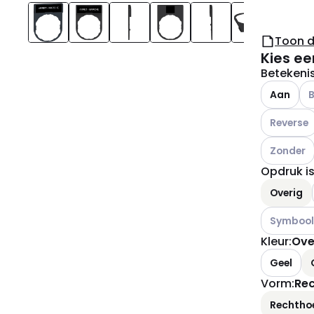
Toon 
Kies ee
Betekeni
An
Aan
Andere var
Reverse
Andere var
Zonder
Opdruk i
Overig
Andere var
Symbool 
Kleur
:
Ove
Geel
Vorm
:
Rec
Rechtho