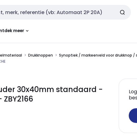
ntdek meer
kelmateriaal
Drukknoppen
Synoptiek / markeerveld voor drukknop /
CHE
ouder 30x40mm standaard -
Log
- ZBY2166
bes