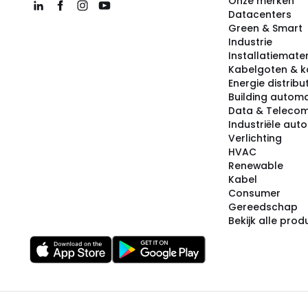
Onze merken
Datacenters
Green & Smart
Industrie
Installatiemater
Kabelgoten & k
Energie distribu
Building automa
Data & Teleco
Industriële aut
Verlichting
HVAC
Renewable
Kabel
Consumer
Gereedschap
Bekijk alle pro