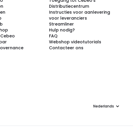
eo
Toegang tot Cebeo’s
en
Distributiecentrum
ken
Instructies voor aanlevering
p
voor leveranciers
ub
Streamliner
shop
Hulp nodig?
j Cebeo
FAQ
par
Webshop videotutorials
Governance
Contacteer ons
Taal