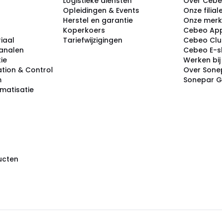
Logistieke diensten
Over Ceb
Opleidingen & Events
Onze filial
Herstel en garantie
Onze mer
Koperkoers
Cebeo Ap
iaal
Tariefwijzigingen
Cebeo Cl
analen
Cebeo E-
tie
Werken bi
tion & Control
Over Sone
m
Sonepar 
omatisatie
ducten