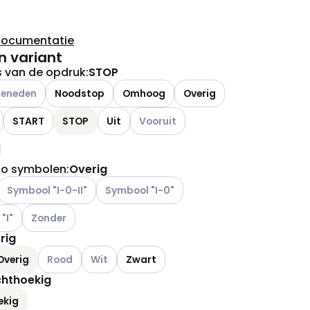
documentatie
n variant
s van de opdruk
:
STOP
dere varianten (Huidige combinatie niet mogelijk)
Beneden
Noodstop
Omhoog
Overig
ianten (Huidige combinatie niet mogelijk)
Andere varianten (Huidige combinatie
START
STOP
Uit
Vooruit
ianten (Huidige combinatie niet mogelijk)
so symbolen
:
Overig
Andere varianten (Huidige combinatie niet mogelijk)
Andere varianten (Huidige combinatie niet m
Symbool "I-0-II"
Symbool "I-0"
ianten (Huidige combinatie niet mogelijk)
Andere varianten (Huidige combinatie niet mogelijk)
"I"
Zonder
rig
Andere varianten (Huidige combinatie niet mogelijk)
Andere varianten (Huidige combinatie niet moge
Overig
Rood
Wit
Zwart
hthoekig
ekig