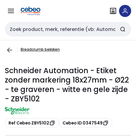
Overslaan
Overslaan
naar
naar
navigatie
inhoud
Zoekveld invoer
Breadcrumb bekijken
Schneider Automation - Etiket
zonder markering 18x27mm - Ø22
- te graveren - witte en gele zijde
- ZBY5102
Kopiëren
Kopiëren
Ref Cebeo ZBY5102
Cebeo ID 0347549