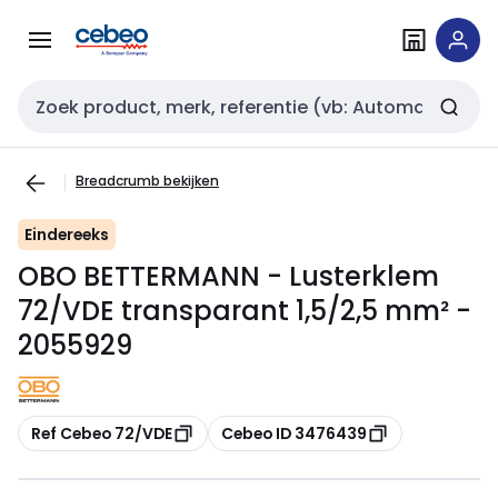
Overslaan
Overslaan
naar
naar
navigatie
inhoud
Zoekveld invoer
Breadcrumb bekijken
Eindereeks
OBO BETTERMANN - Lusterklem
72/VDE transparant 1,5/2,5 mm² -
2055929
Kopiëren
Kopiëren
Ref Cebeo 72/VDE
Cebeo ID 3476439