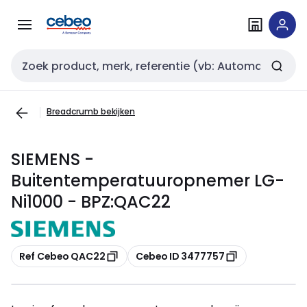
Overslaan
Overslaan
naar
naar
navigatie
inhoud
Zoekveld invoer
Breadcrumb bekijken
SIEMENS -
Buitentemperatuuropnemer LG-
Ni1000 - BPZ:QAC22
Kopiëren
Kopiëren
Ref Cebeo QAC22
Cebeo ID 3477757