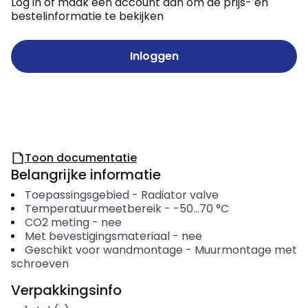
Log in of maak een account aan om de prijs- en
bestelinformatie te bekijken
Inloggen
Toon documentatie
Belangrijke informatie
Toepassingsgebied
-
Radiator valve
Temperatuurmeetbereik
-
-50...70
°C
CO2 meting
-
nee
Met bevestigingsmateriaal
-
nee
Geschikt voor wandmontage
-
Muurmontage met
schroeven
Verpakkingsinfo