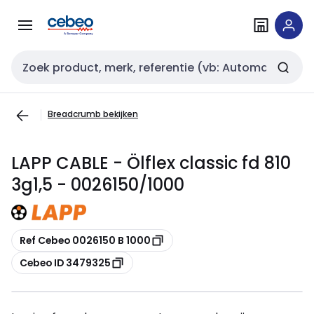
Overslaan
Overslaan
naar
naar
navigatie
inhoud
Zoekveld invoer
Breadcrumb bekijken
LAPP CABLE - Ölflex classic fd 810
3g1,5 - 0026150/1000
Kopiëren
Ref Cebeo 0026150 B 1000
Kopiëren
Cebeo ID 3479325