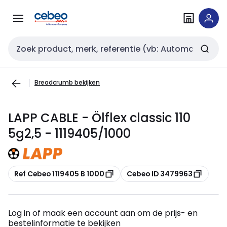
Overslaan
Overslaan
naar
naar
navigatie
inhoud
Zoekveld invoer
Breadcrumb bekijken
LAPP CABLE - Ölflex classic 110
5g2,5 - 1119405/1000
Kopiëren
Kopiëren
Ref Cebeo 1119405 B 1000
Cebeo ID 3479963
Log in of maak een account aan om de prijs- en
bestelinformatie te bekijken