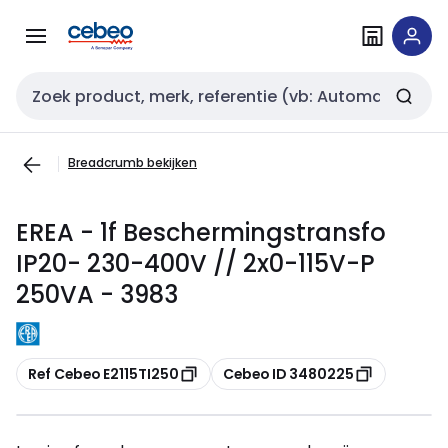
Overslaan
Overslaan
naar
naar
navigatie
inhoud
Zoekveld invoer
Breadcrumb bekijken
EREA - 1f Beschermingstransfo
IP20- 230-400V // 2x0-115V-P
250VA - 3983
Kopiëren
Kopiëren
Ref Cebeo E2115TI250
Cebeo ID 3480225