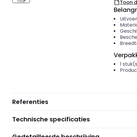
Toon 
Belangr
Uitvoer
Materi
Geschi
Besche
Breedt
Verpakk
1
stuk(
Produc
Referenties
Technische specificaties
Gedetailleerde beschrijving