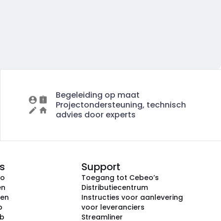
Begeleiding op maat
Projectondersteuning, technisch
advies door experts
s
Support
eo
Toegang tot Cebeo’s
en
Distributiecentrum
ken
Instructies voor aanlevering
p
voor leveranciers
ub
Streamliner