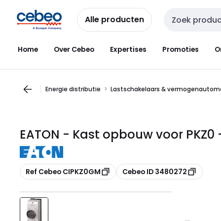
Overslaan
Overslaan
naar
naar
Alle producten
Zoekveld invoer
navigatie
inhoud
Home
Over Cebeo
Expertises
Promoties
O
Energie distributie
Lastschakelaars & vermogenautom
EATON - Kast opbouw voor PKZ0 
Kopiëren
Kopiëren
Ref Cebeo CIPKZ0GM
Cebeo ID 3480272