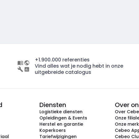
+1.900.000 referenties
Vind alles wat je nodig hebt in onze
uitgebreide catalogus
d
Diensten
Over on
Logistieke diensten
Over Ceb
Opleidingen & Events
Onze filial
Herstel en garantie
Onze mer
Koperkoers
Cebeo Ap
iaal
Tariefwijzigingen
Cebeo Cl