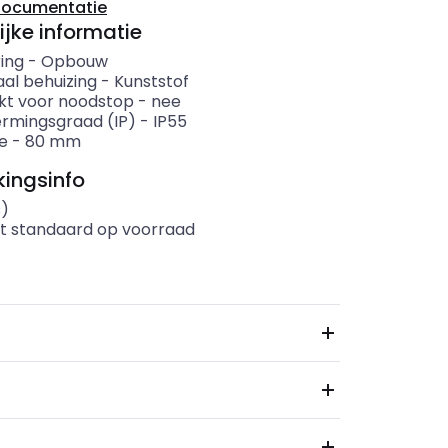
documentatie
ijke informatie
ing
-
Opbouw
aal behuizing
-
Kunststof
kt voor noodstop
-
nee
rmingsgraad (IP)
-
IP55
e
-
80
mm
ingsinfo
s)
t standaard op voorraad