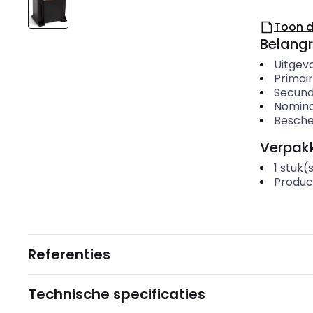
Toon 
Belangr
Uitgevo
Primair
Secund
Nomina
Besche
Verpakk
1
stuk(
Produc
Referenties
Technische specificaties