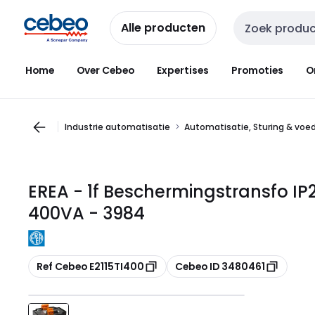
Overslaan
Overslaan
naar
naar
Alle producten
Zoekveld invoer
navigatie
inhoud
Home
Over Cebeo
Expertises
Promoties
O
Industrie automatisatie
Automatisatie, Sturing & voe
EREA - 1f Beschermingstransfo IP
400VA - 3984
Kopiëren
Kopiëren
Ref Cebeo E2115TI400
Cebeo ID 3480461