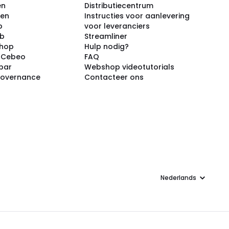
en
Distributiecentrum
ken
Instructies voor aanlevering
p
voor leveranciers
ub
Streamliner
shop
Hulp nodig?
j Cebeo
FAQ
par
Webshop videotutorials
Governance
Contacteer ons
Taal