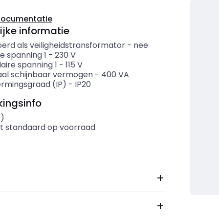
documentatie
ijke informatie
erd als veiligheidstransformator
-
nee
e spanning 1
-
230
V
aire spanning 1
-
115
V
al schijnbaar vermogen
-
400
VA
rmingsgraad (IP)
-
IP20
ingsinfo
s)
t standaard op voorraad