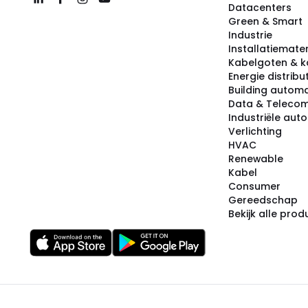
Datacenters
Green & Smart
Industrie
Installatiemater
Kabelgoten & k
Energie distribu
Building automa
Data & Teleco
Industriële aut
Verlichting
HVAC
Renewable
Kabel
Consumer
Gereedschap
Bekijk alle pro