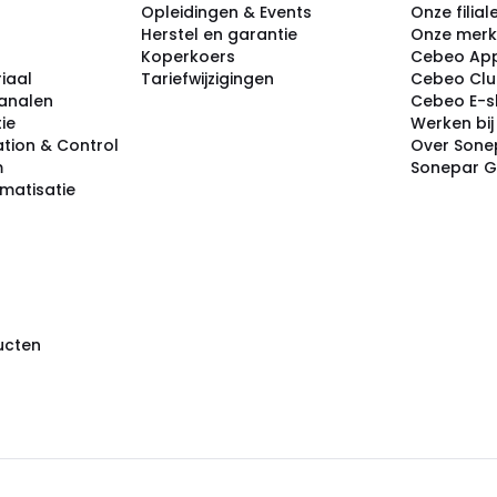
Opleidingen & Events
Onze filial
Herstel en garantie
Onze mer
Koperkoers
Cebeo Ap
iaal
Tariefwijzigingen
Cebeo Cl
analen
Cebeo E-
tie
Werken bi
tion & Control
Over Sone
m
Sonepar 
omatisatie
ducten