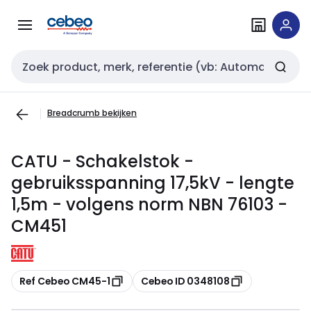
Overslaan
Overslaan
naar
naar
navigatie
inhoud
Zoekveld invoer
Breadcrumb bekijken
CATU - Schakelstok -
gebruiksspanning 17,5kV - lengte
1,5m - volgens norm NBN 76103 -
CM451
Kopiëren
Kopiëren
Ref Cebeo CM45-1
Cebeo ID 0348108